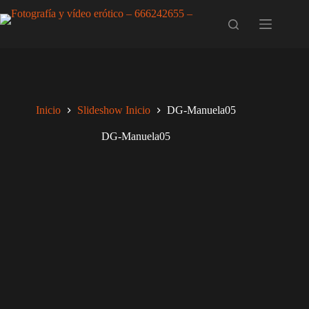
Saltar
al
contenido
Inicio
Slideshow Inicio
DG-Manuela05
DG-Manuela05