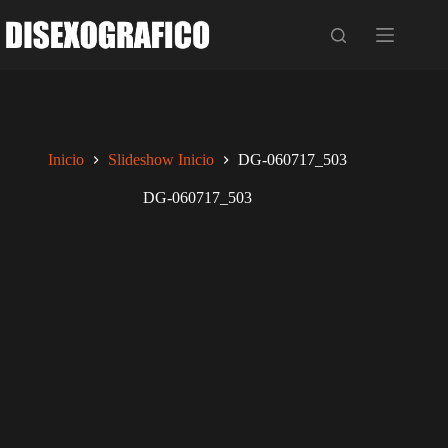
Saltar
al
contenido
Inicio
Slideshow Inicio
DG-060717_503
DG-060717_503