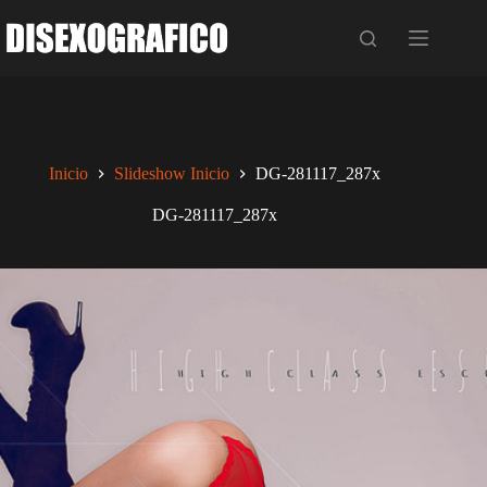
Saltar
al
contenido
Inicio
Slideshow Inicio
DG-281117_287x
DG-281117_287x