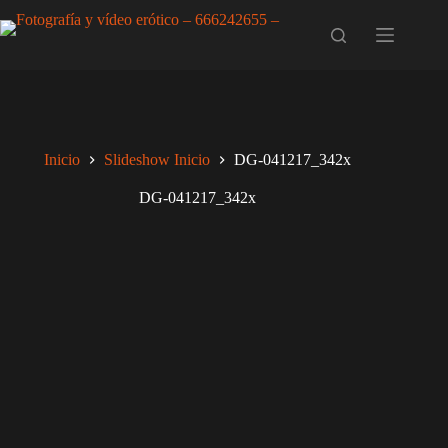
Saltar
al
contenido
Inicio
Slideshow Inicio
DG-041217_342x
DG-041217_342x