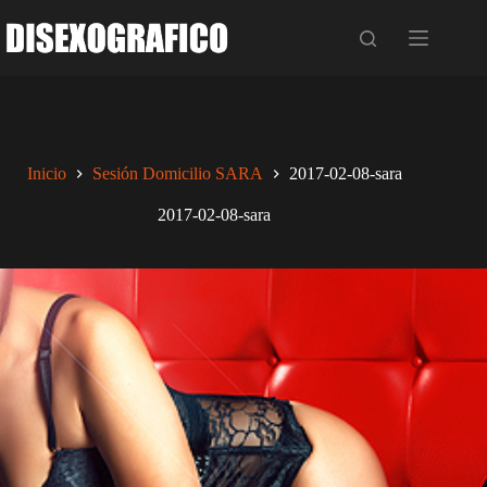
Saltar
al
contenido
Inicio
Sesión Domicilio SARA
2017-02-08-sara
2017-02-08-sara