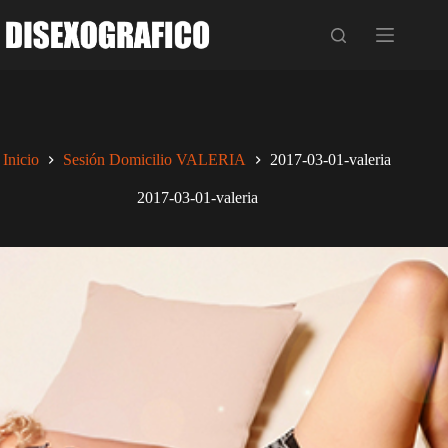
Saltar
al
contenido
Inicio
Sesión Domicilio VALERIA
2017-03-01-valeria
2017-03-01-valeria