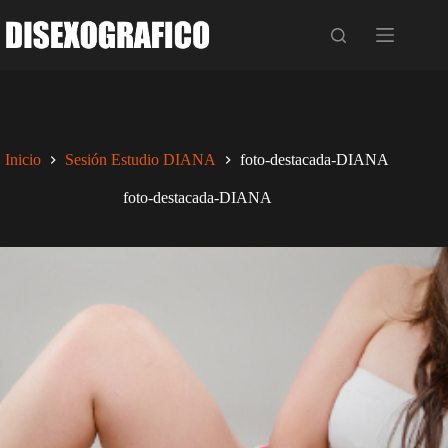
Saltar
al
contenido
Inicio
Sesión Estudio DIANA
foto-destacada-DIANA
foto-destacada-DIANA