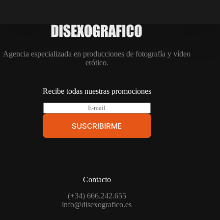
Agencia especializada en producciones de fotografía y vídeo
erótico.
Recibe todas nuestras promociones
E
-
m
SUSCRIBIRME
a
i
l
*
Contacto
(+34) 666.242.655
info@disexografico.es