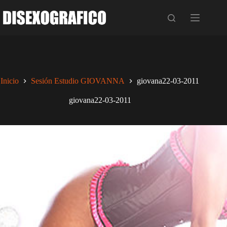
Saltar
al
contenido
Inicio
Sesión Estudio GIOVANNA
giovana22-03-2011
giovana22-03-2011