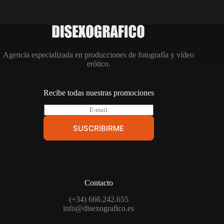
Agencia especializada en producciones de fotografía y vídeo
erótico.
Recibe todas nuestras promociones
E
-
m
SUSCRIBIRME
a
i
l
*
Contacto
(+34) 666.242.655
info@disexografico.es