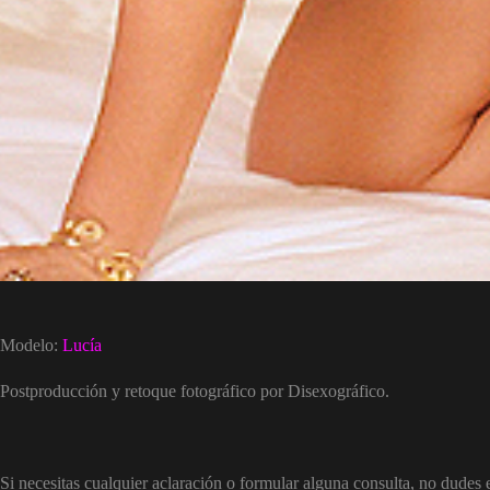
Modelo:
Lucía
Postproducción y retoque fotográfico por Disexográfico.
Si necesitas cualquier aclaración o formular alguna consulta, no dudes