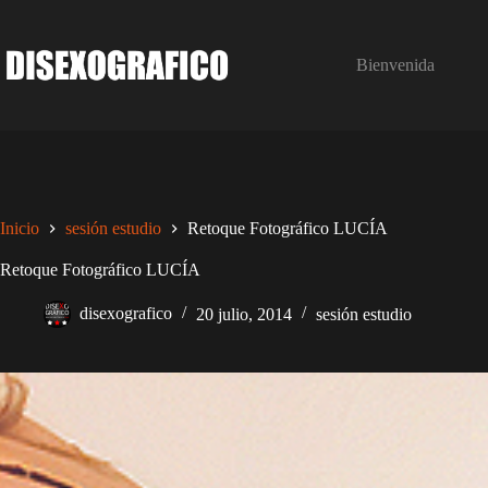
Saltar
al
contenido
Bienvenida
Inicio
sesión estudio
Retoque Fotográfico LUCÍA
Retoque Fotográfico LUCÍA
disexografico
20 julio, 2014
sesión estudio