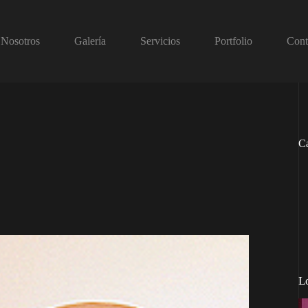
Nosotros
Galería
Servicios
Portfolio
Cont
Ca
L