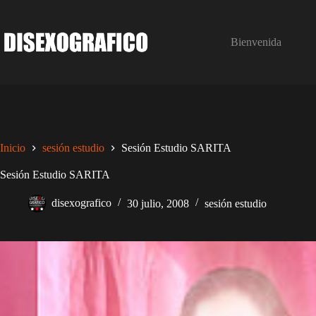
Saltar
al
contenido
Bienvenida
Inicio
sesión estudio
Sesión Estudio SARITA
Sesión Estudio SARITA
disexografico
30 julio, 2008
sesión estudio