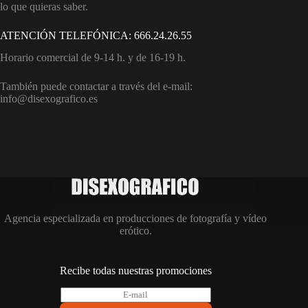
lo que quieras saber.
ATENCIÓN TELEFÓNICA: 666.24.26.55
Horario comercial de 9-14 h. y de 16-19 h.
También puede contactar a través del e-mail:
info@disexografico.es
Agencia especializada en producciones de fotografía y vídeo
erótico.
Recibe todas nuestras promociones
E
-