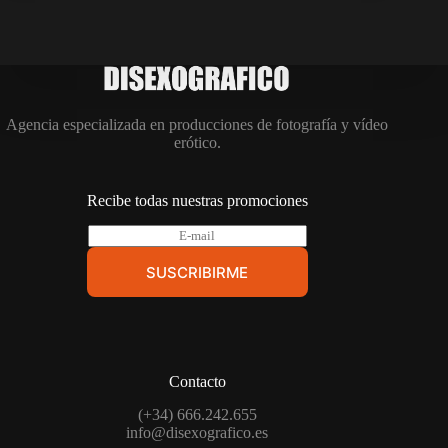
Agencia especializada en producciones de fotografía y vídeo
erótico.
Recibe todas nuestras promociones
E
-
m
SUSCRIBIRME
a
i
l
*
Contacto
(+34) 666.242.655
info@disexografico.es