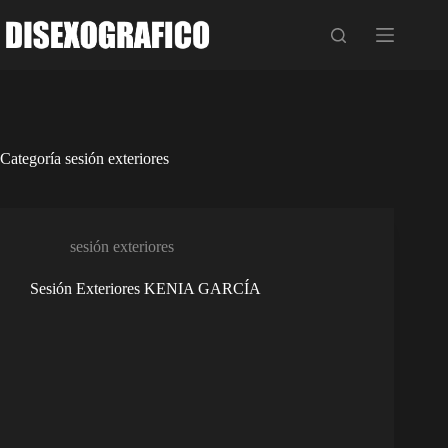
Saltar
al
contenido
Categoría
sesión exteriores
sesión exteriores
Sesión Exteriores KENIA GARCÍA