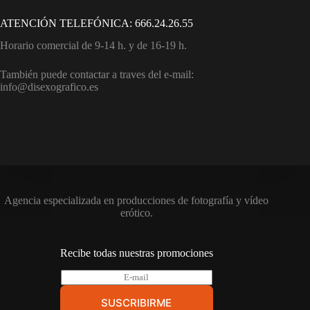
ATENCIÓN TELEFÓNICA: 666.24.26.55
Horario comercial de 9-14 h. y de 16-19 h.
También puede contactar a traves del e-mail:
info@disexografico.es
Agencia especializada en producciones de fotografía y vídeo
erótico.
Recibe todas nuestras promociones
E
-
m
SUSCRIBIRME