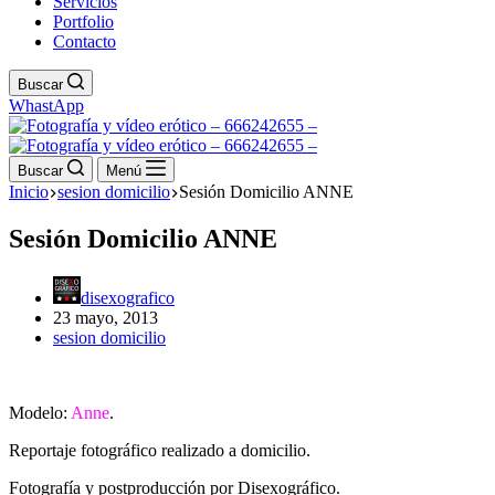
Servicios
Portfolio
Contacto
Buscar
WhastApp
Buscar
Menú
Inicio
sesion domicilio
Sesión Domicilio ANNE
Sesión Domicilio ANNE
disexografico
23 mayo, 2013
sesion domicilio
Modelo:
Anne
.
Reportaje fotográfico realizado a domicilio.
Fotografía y postproducción por Disexográfico.