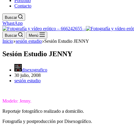
Portfolio
Contacto
Buscar
WhastApp
Buscar
Menú
Inicio
sesión estudio
Sesión Estudio JENNY
Sesión Estudio JENNY
disexografico
30 julio, 2008
sesión estudio
Modelo: Jenny.
Reportaje fotográfico realizado a domicilio.
Fotografía y postproducción por Disexográfico.