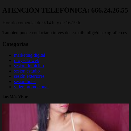
ATENCIÓN TELEFÓNICA: 666.24.26.55
Horario comercial de 9-14 h. y de 16-19 h.
También puede contactar a través del e-mail: info@disexografico.es
Categorías
marketing digital
proyecto web
sesion domicilio
sesión estudio
sesión exteriores
sesion hotel
vídeo promocional
Los Más Vistos