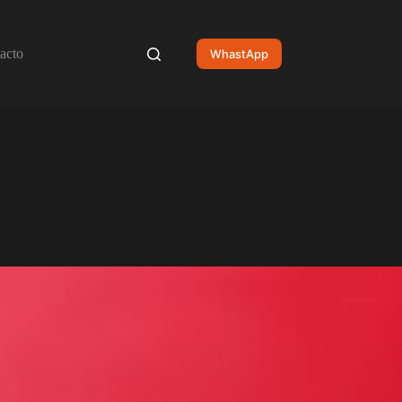
acto
WhastApp